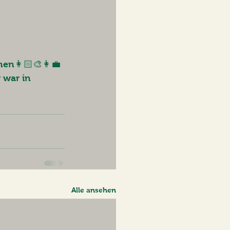
en👩🏻‍🎨👩‍💼
 war in 
Alle ansehen