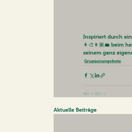
Inspiriert durch ei
👩‍🎨👩🏽‍💼 beim h
seinem ganz eigenen
Gruppenangebote
Aktuelle Beiträge