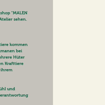
kshop "MALEN 
telier sehen. 
ttiere kommen 
amanen bei 
ehrere Hüter 
n Krafttiere 
 ihrem 
ühl und 
 Verantwortung 