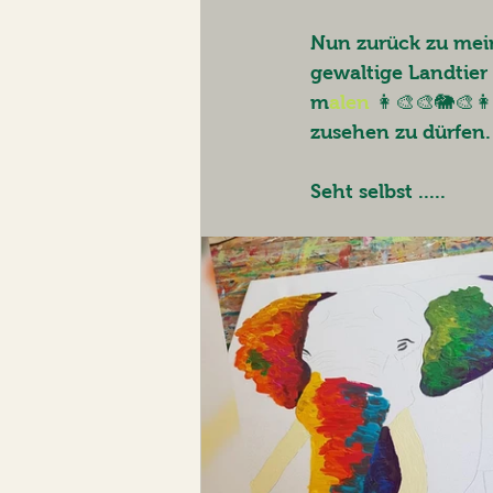
Nun zurück zu mein
gewaltige Landtier
m
alen
 👩‍🎨🎨🐘🎨
zusehen zu dürfen.
Seht selbst ..... 