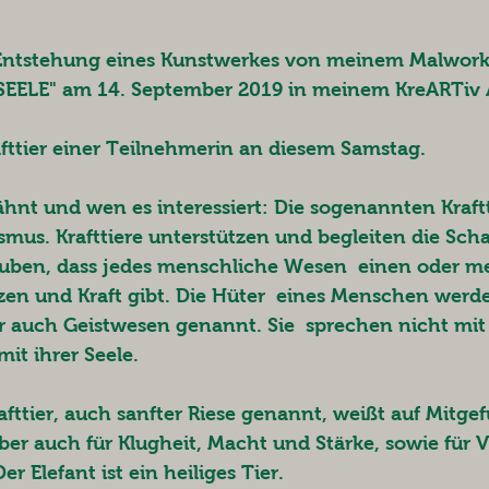
e Entstehung eines Kunstwerkes von meinem Malwor
EELE" am 14. September 2019 in meinem KreARTiv A
afttier einer Teilnehmerin an diesem Samstag. 
nt und wen es interessiert: Die sogenannten Kraf
us. Krafttiere unterstützen und begleiten die Sch
glauben, dass jedes menschliche Wesen  einen oder m
zen und Kraft gibt. Die Hüter  eines Menschen werde
er auch Geistwesen genannt. Sie  sprechen nicht mit
it ihrer Seele.
fttier, auch sanfter Riese genannt, weißt auf Mitgef
aber auch für Klugheit, Macht und Stärke, sowie für
r Elefant ist ein heiliges Tier.