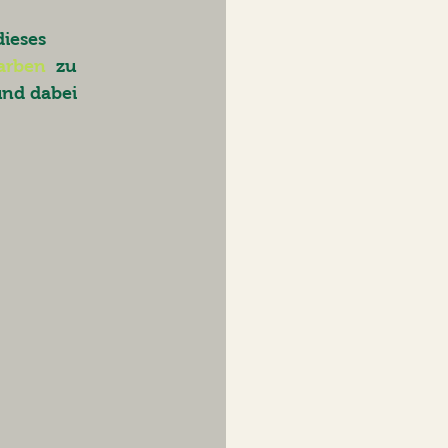
ieses 
farben
  zu 
und dabei 