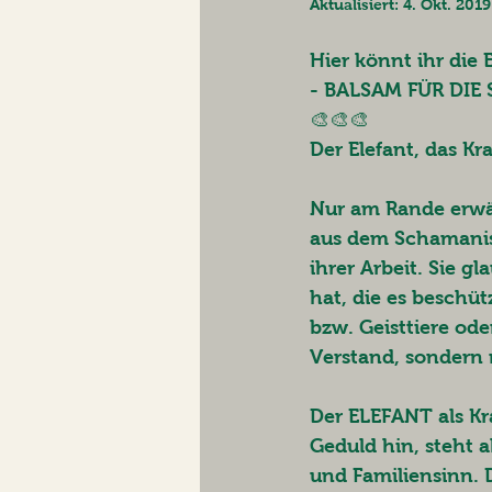
Aktualisiert:
4. Okt. 2019
Hier könnt ihr di
- BALSAM FÜR DIE S
🎨🎨🎨 
Der Elefant, das Kr
Nur am Rande erwäh
aus dem Schamanism
ihrer Arbeit. Sie 
hat, die es beschüt
bzw. Geisttiere od
Verstand, sondern m
Der ELEFANT als Kra
Geduld hin, steht 
und Familiensinn. De