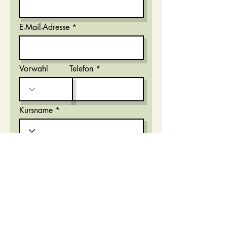
E-Mail-Adresse
Vorwahl
Telefon
Kursname
r
Datum wählen
*
e
q
u
i
r
Bezahlung
*
e
Überweisung
d
PayPal