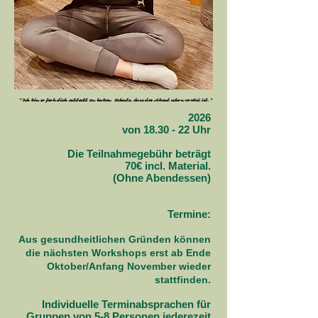
"Ich bin so froh dich entdeckt zu haben. Schade, dass der Abend schon vorbei ist."
"Ich bin so froh dich entdeckt zu haben. Schade, dass der Abend schon vorbei ist."
2026
von 18.30 - 22 Uhr
Die Teilnahmegebühr beträgt
70€ incl. Material.
(Ohne Abendessen)
Termine:​
Aus gesundheitlichen Gründen können
die nächsten Workshops erst ab Ende
Oktober/Anfang November wieder
stattfinden.
Individuelle Terminabsprachen für
Gruppen von 5-8 Personen jederezeit