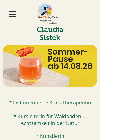
Claudia
Sistek
Sommer-
Pause
ab 14.08.26
* Leiborientierte Kunsttherapeutin
* Kursleiterin für Waldbaden u.
Achtsamkeit in der Natur
* Künstlerin​