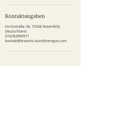
Kontaktangaben
Kirchstraße 38, 72348 Rosenfeld,
Deutschland
074282890971
kontakt@kreartiv-kunsttherapie.com
​Kreartiv Atelier - Kunsttherapie,
Malworkshops
Kirchstr. 38
72348 Rosenfeld Isingen
kontakt@kreartiv-
kunsttherapie.com