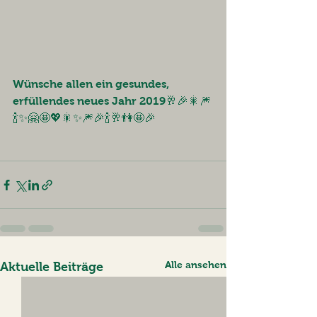
Wünsche allen ein gesundes, 
erfüllendes neues Jahr 2019🥂🎉🎇🎆
🍾✨🤗🤩💖🎇✨🎆🎉🍾🥂👫🤩🎉
Alle ansehen
Aktuelle Beiträge