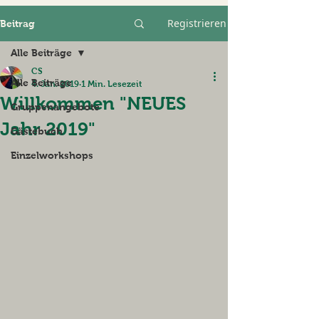
Registrieren
Beitrag
Alle Beiträge
CS
Alle Beiträge
4. Jan. 2019
1 Min. Lesezeit
Willkommen "NEUES
Gruppenangebote
Jahr 2019"
Gästebuch
Einzelworkshops