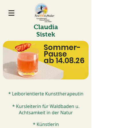
Claudia
Sistek
Sommer-
Pause
ab 14.08.26
* Leiborientierte Kunsttherapeutin
* Kursleiterin für Waldbaden u.
Achtsamkeit in der Natur
* Künstlerin​