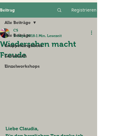
Registrieren
Beitrag
Alle Beiträge
CS
Alle Beiträge
9. Sept. 2018
1 Min. Lesezeit
Wiedersehen macht
Gruppenangebote
Freude
Gästebuch
Einzelworkshops
Liebe Claudia,
Für den herzlichen Tag danke ich 