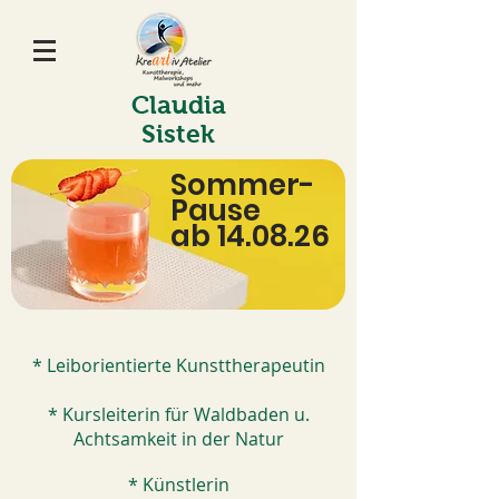
Claudia
Sistek
Sommer-
Pause
ab 14.08.26
* Leiborientierte Kunsttherapeutin
* Kursleiterin für Waldbaden u.
Achtsamkeit in der Natur
* Künstlerin​