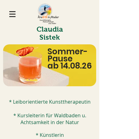
Claudia
Sistek
Sommer-
Pause
ab 14.08.26
* Leiborientierte Kunsttherapeutin
* Kursleiterin für Waldbaden u.
Achtsamkeit in der Natur
* Künstlerin​