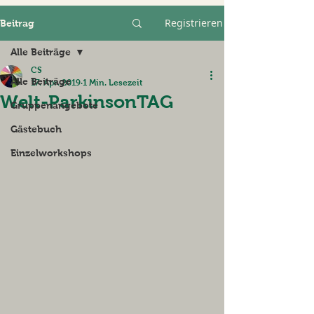
Registrieren
Beitrag
Alle Beiträge
CS
Alle Beiträge
17. Apr. 2019
1 Min. Lesezeit
Welt-ParkinsonTAG
Gruppenangebote
Gästebuch
Einzelworkshops