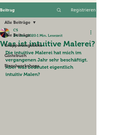
Registrieren
Beitrag
Alle Beiträge
CS
Alle Beiträge
24. Jan. 2020
1 Min. Lesezeit
Was ist intuitive Malerei?
Gruppenangebote
Die intuitive Malerei hat mich im 
Gästebuch
vergangenen Jahr sehr beschäftigt. 
Einzelworkshops
Aber was bedeutet eigentlich 
intuitiv Malen?