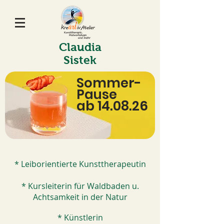
Claudia
Sistek
Sommer-
Pause
ab 14.08.26
* Leiborientierte Kunsttherapeutin
* Kursleiterin für Waldbaden u.
Achtsamkeit in der Natur
* Künstlerin​