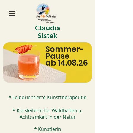
Claudia
Sistek
Sommer-
Pause
ab 14.08.26
* Leiborientierte Kunsttherapeutin
* Kursleiterin für Waldbaden u.
Achtsamkeit in der Natur
* Künstlerin​