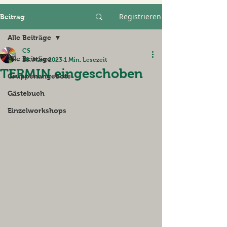
Registrieren
Beitrag
Alle Beiträge
CS
Alle Beiträge
28. März 2023
1 Min. Lesezeit
TERMIN eingeschoben
Gruppenangebote
Gästebuch
Einzelworkshops