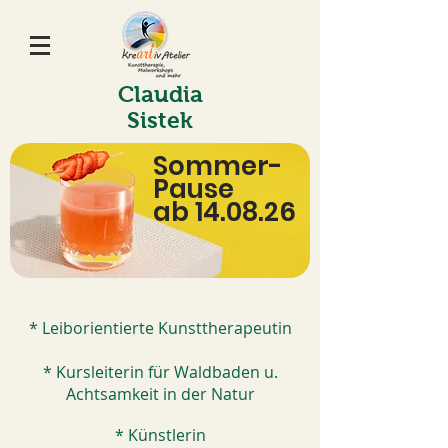
Claudia
Sistek
Sommer-
Pause
ab 14.08.26
* Leiborientierte Kunsttherapeutin
* Kursleiterin für Waldbaden u.
Achtsamkeit in der Natur
* Künstlerin​