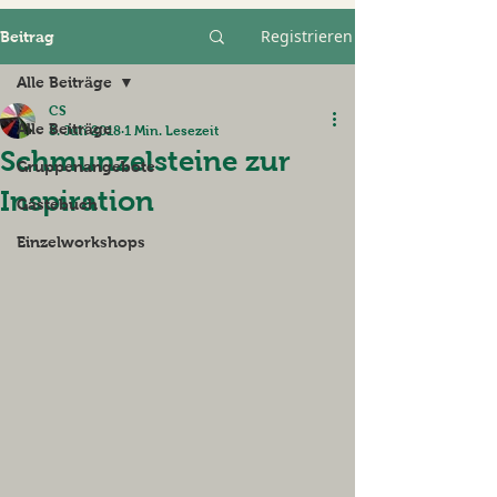
Registrieren
Beitrag
Alle Beiträge
CS
Alle Beiträge
8. Juli 2018
1 Min. Lesezeit
Schmunzelsteine zur
Gruppenangebote
Inspiration
Gästebuch
Einzelworkshops