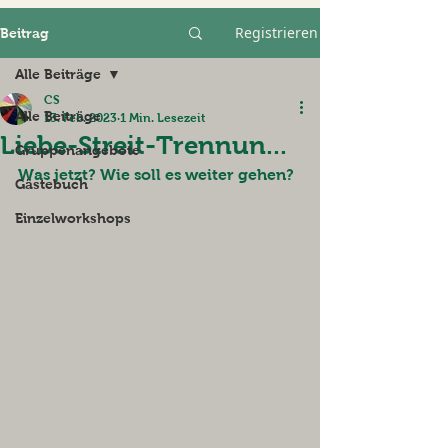
Registrieren
Beitrag
Alle Beiträge
CS
Alle Beiträge
13. Feb. 2023
1 Min. Lesezeit
Liebe-Streit-Trennun...
Gruppenangebote
Was jetzt? Wie soll es weiter gehen?
Gästebuch
Einzelworkshops