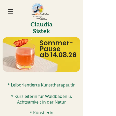
Claudia
Sistek
Sommer-
Pause
ab 14.08.26
* Leiborientierte Kunsttherapeutin
* Kursleiterin für Waldbaden u.
Achtsamkeit in der Natur
* Künstlerin​