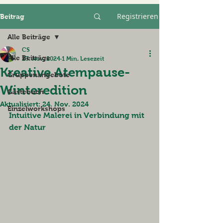
Registrieren
Beitrag
Alle Beiträge
CS
Alle Beiträge
23. Nov. 2024
1 Min. Lesezeit
Kreative Atempause-
Gruppenangebote
Winteredition
Gästebuch
Aktualisiert:
24. Nov. 2024
Einzelworkshops
Intuitive Malerei in Verbindung mit 
der Natur