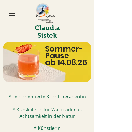
Claudia
Sistek
Sommer-
Pause
ab 14.08.26
* Leiborientierte Kunsttherapeutin
* Kursleiterin für Waldbaden u.
Achtsamkeit in der Natur
* Künstlerin​