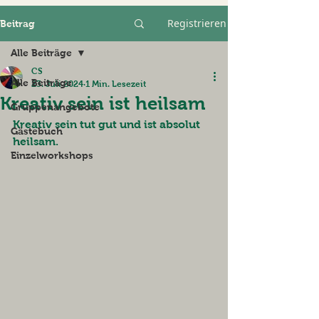
Registrieren
Beitrag
Alle Beiträge
CS
Alle Beiträge
23. Juli 2024
1 Min. Lesezeit
Kreativ sein ist heilsam
Gruppenangebote
Kreativ sein tut gut und ist absolut 
Gästebuch
heilsam.
Einzelworkshops