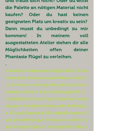
und traust dich nicht? Oder du willst 
die Palette an nötigen Material nicht 
kaufen? Oder du hast keinen 
geeigneten Platz um kreativ zu sein?
Dann musst du unbedingt zu mir 
kommen! In meinem voll 
ausgestatteten Atelier stehen dir alle 
Möglichkeiten offen deiner 
Phantasie Flügel zu verleihen.
.
#malen
#malenmachtglücklich
#ma
ltherapie
#malenausdembauchhera
us
#fördertraining
#kreativität
#mo
rbusparkinson
#ms
#schlaganfall
#
multiplesklerose
#psychischeerkran
kungen
#malenfürdieseele
#therapi
e
#kunsttherapie
#kreativtherapie
#
kreativseintutgut
#kreativeleibthera
pie
#sorgefürdich
#selbsthilfe
#fürsi