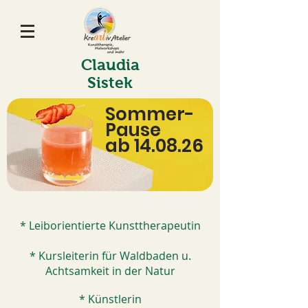
Claudia
Sistek
Sommer-
Pause
ab 14.08.26
* Leiborientierte Kunsttherapeutin
* Kursleiterin für Waldbaden u.
Achtsamkeit in der Natur
* Künstlerin​