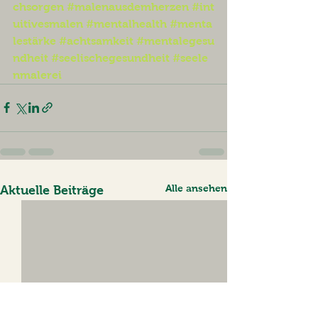
chsorgen
#malenausdemherzen
#int
uitivesmalen
#mentalhealth
#menta
lestärke
#achtsamkeit
#mentalegesu
ndheit
#seelischegesundheit
#seele
nmalerei
Alle ansehen
Aktuelle Beiträge