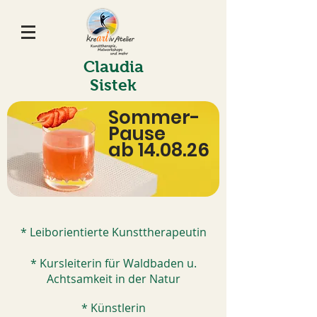
Claudia
Sistek
Sommer-
Pause
ab 14.08.26
* Leiborientierte Kunsttherapeutin
* Kursleiterin für Waldbaden u.
Achtsamkeit in der Natur
* Künstlerin​