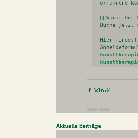
erfahrene Kü
👉🏼Warum Dot
Buche jetzt 
Hier findest
Anmeldeformu
kunsttherapi
kunsttherapi
Aktuelle Beiträge