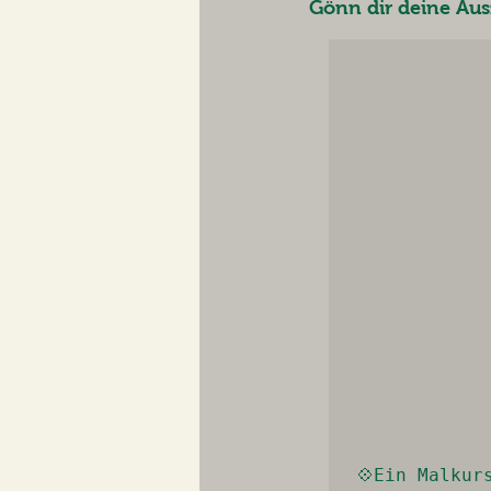
Gönn dir deine Au
💠Ein Malkur