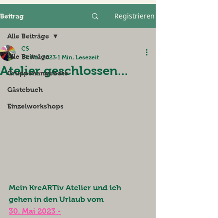
Registrieren
Beitrag
Alle Beiträge
CS
Alle Beiträge
19. Mai 2023
1 Min. Lesezeit
Atelier geschlossen...
Gruppenangebote
Gästebuch
Einzelworkshops
Mein KreARTiv Atelier und ich 
gehen in den Urlaub vom
30. Mai 2023 -