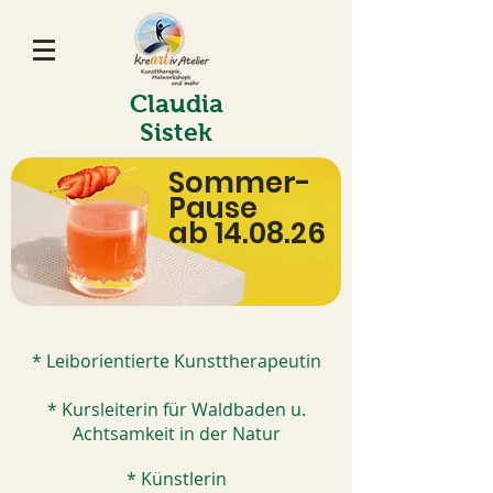
Claudia
Sistek
Sommer-
Pause
ab 14.08.26
* Leiborientierte Kunsttherapeutin
* Kursleiterin für Waldbaden u.
Achtsamkeit in der Natur
* Künstlerin​