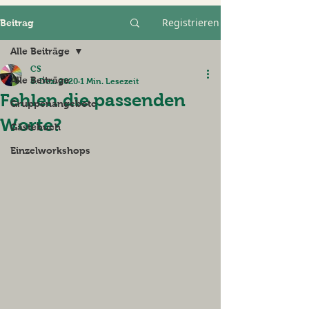
Registrieren
Beitrag
Alle Beiträge
CS
Alle Beiträge
8. Dez. 2020
1 Min. Lesezeit
Fehlen die passenden
Gruppenangebote
Worte?
Gästebuch
Einzelworkshops