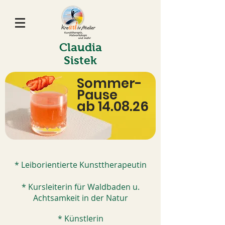
Claudia
Sistek
Sommer-
Pause
ab 14.08.26
* Leiborientierte Kunsttherapeutin
* Kursleiterin für Waldbaden u.
Achtsamkeit in der Natur
* Künstlerin​