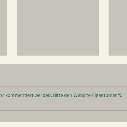
ehr kommentiert werden. Bitte den Website-Eigentümer für
REALTALK über mich für
Hej,
DICH
vor