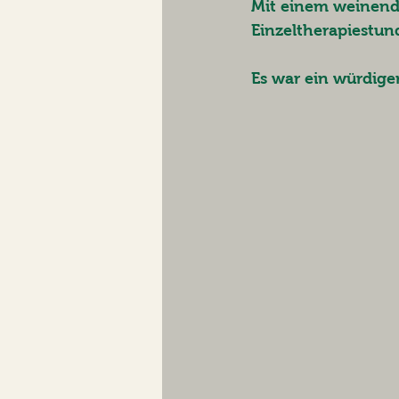
Mit einem weinend
Einzeltherapiestund
Es war ein würdiger