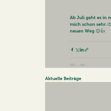
Ab Juli geht es in
mich schon sehr.🎨
neuen Weg 😊👍
Aktuelle Beiträge