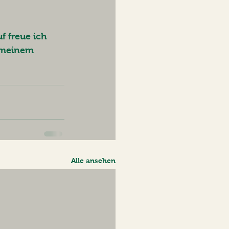
 freue ich 
 meinem 
Alle ansehen