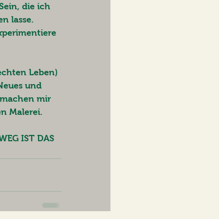
ein, die ich 
n lasse. 
perimentiere 
echten Leben) 
 Neues und 
 machen mir 
n Malerei.
 WEG IST DAS 