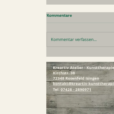
Kommentare
Kommentar verfassen...
Sommerpause 2026
​Kreartiv Atelier - Kunsttherap
Kirchstr. 38
72348 Rosenfeld Isingen
kontakt@kreartiv-kunsttherap
Tel:
07428 - 2890971