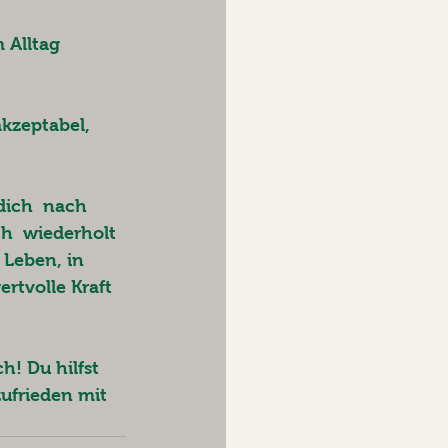
 Alltag 
kzeptabel,  
 
dich  nach 
h  wiederholt 
 Leben, in 
rtvolle Kraft 
! Du hilfst  
ufrieden mit 