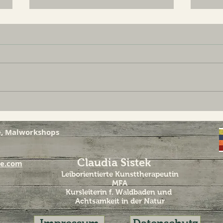
REALTALK über mich für
Hej,
DICH
vor
ie, Malworkshops
Claudia Sistek
ie.com
Leiborientierte Kunsttherapeutin
MFA
Kursleiterin f. Waldbaden und
Achtsamkeit in der Natur