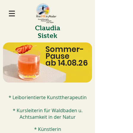
Claudia
Sistek
Sommer-
Pause
ab 14.08.26
* Leiborientierte Kunsttherapeutin
* Kursleiterin für Waldbaden u.
Achtsamkeit in der Natur
* Künstlerin​