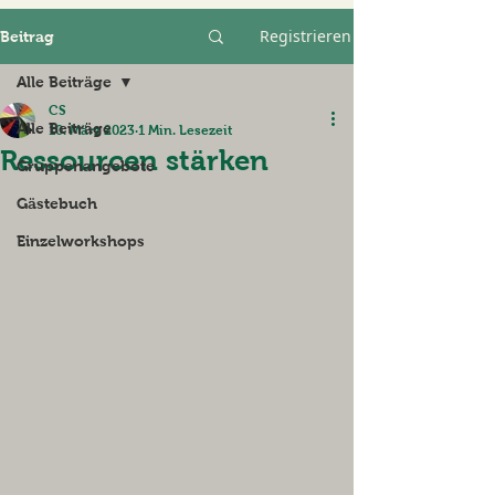
Registrieren
Beitrag
Alle Beiträge
CS
Alle Beiträge
10. März 2023
1 Min. Lesezeit
Ressourcen stärken
Gruppenangebote
Gästebuch
Einzelworkshops