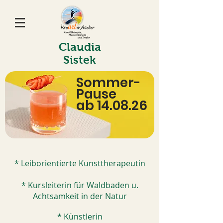
Claudia
Sistek
Sommer-
Pause
ab 14.08.26
* Leiborientierte Kunsttherapeutin
* Kursleiterin für Waldbaden u.
Achtsamkeit in der Natur
* Künstlerin​