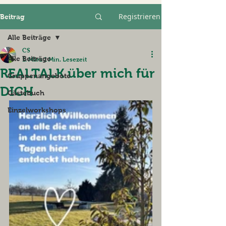
Registrieren
Beitrag
Alle Beiträge
CS
Alle Beiträge
1. März
1 Min. Lesezeit
REALTALK über mich für
Gruppenangebote
DICH
Gästebuch
Einzelworkshops