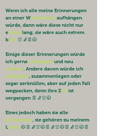
Wenn ich alle meine Erinnerungen 
an einer W
äscheleine
 aufhängen 
würde, dann wäre diese nicht nur 
e
ndlos
 lang, sie wäre auch extrem 
b
unt
 👚🧦👖🧥
Einige dieser Erinnerungen würde 
ich gerne 
aufbügeln
 und neu 
erleben
. Andere davon würde ich 
abhängen
, zusammenlegen oder 
sogar zerknüllen, aber auf jeden Fall 
wegpacken, denn ihre Z
eit
 ist 
vergangen 👖🧦👚🧥
Eines jedoch haben sie alle 
gemeinsam
, sie gehören zu meinem 
L
eben
 🧥👖🧦👚🧥👖🧦👚🧥👖🧦👚🧥👖