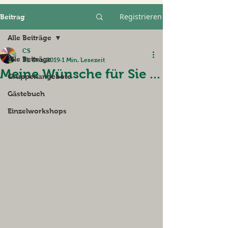
Registrieren
Beitrag
Alle Beiträge
CS
Alle Beiträge
31. Dez. 2019
1 Min. Lesezeit
Meine Wünsche für Sie ...
Gruppenangebote
Gästebuch
Einzelworkshops