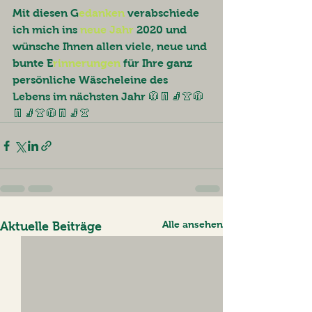
Mit diesen G
edanken
 verabschiede 
ich mich ins 
neue Jahr
 2020 und 
wünsche Ihnen allen viele, neue und 
bunte E
rinnerungen
 für Ihre ganz 
persönliche Wäscheleine des 
Lebens im nächsten Jahr 🧥👖🧦👚🧥
👖🧦👚🧥👖🧦👚 
Alle ansehen
Aktuelle Beiträge