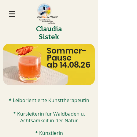
Claudia
Sistek
Sommer-
Pause
ab 14.08.26
* Leiborientierte Kunsttherapeutin
* Kursleiterin für Waldbaden u.
Achtsamkeit in der Natur
* Künstlerin​