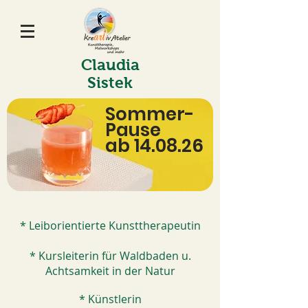
Claudia
Sistek
Sommer-
Pause
ab 14.08.26
* Leiborientierte Kunsttherapeutin
* Kursleiterin für Waldbaden u.
Achtsamkeit in der Natur
* Künstlerin​