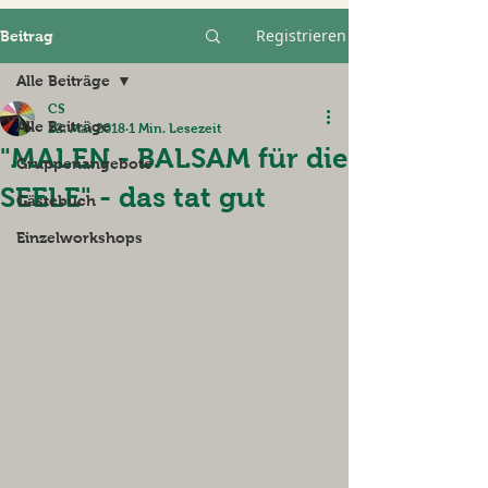
Registrieren
Beitrag
Alle Beiträge
CS
Alle Beiträge
22. Mai 2018
1 Min. Lesezeit
"MALEN - BALSAM für die
Gruppenangebote
SEELE" - das tat gut
Gästebuch
Einzelworkshops