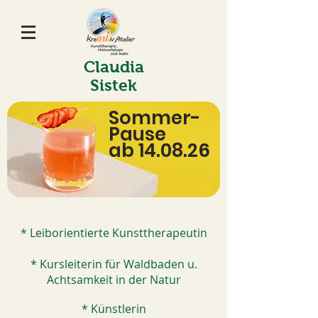
Claudia
Sistek
Sommer-
Pause
ab 14.08.26
* Leiborientierte Kunsttherapeutin
* Kursleiterin für Waldbaden u.
Achtsamkeit in der Natur
* Künstlerin​