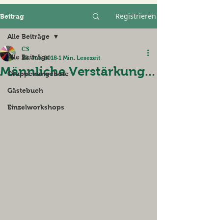
Registrieren
Beitrag
Alle Beiträge
CS
Alle Beiträge
22. Juli 2018
1 Min. Lesezeit
Männliche Verstärkung...
Gruppenangebote
Gästebuch
Einzelworkshops