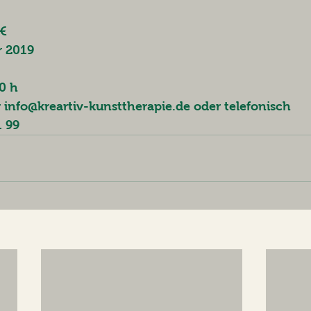
6€
r 2019
30 h
fo@kreartiv-kunsttherapie.de oder telefonisch 
1 99