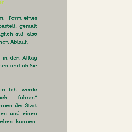
er
n  Form eines 
telt, gemalt 
ich auf, also 
hen Ablauf. 
 in den Alltag 
hen und ob Sie 
ch  führen“ 
hnen der Start 
men und einen 
ehen können. 