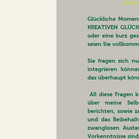
Glück
Glückliche Moment
KREATIVEN GLÜCKS
oder eine kurz ges
seien Sie vollkomm
Sie fragen sich nu
integrieren  könne
das überhaupt kön
 All diese Fragen können wir gemeinsam an diesem Abend besprechen. Ich  werde 
über meine Selb
berichten, sowie z
und das Beibehalt
zwanglosen Austa
Vorkenntnisse sind 