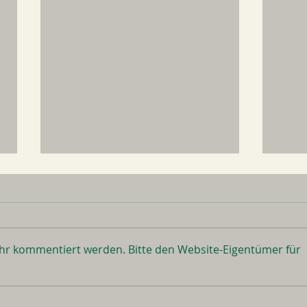
ehr kommentiert werden. Bitte den Website-Eigentümer für
REALTALK über mich für
Hej,
DICH
vor