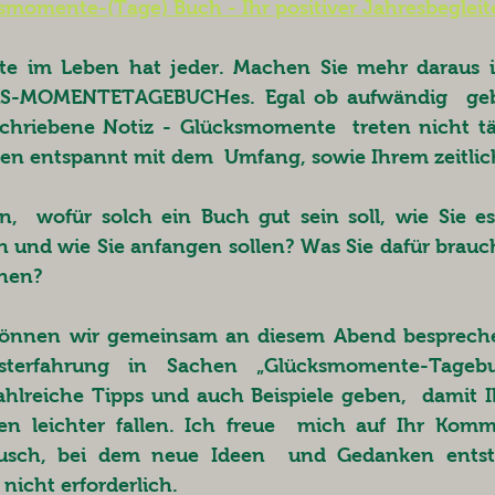
smomente-(Tage) Buch - Ihr positiver Jahresbegleit
e im Leben hat jeder. Machen Sie mehr daraus i
-MOMENTETAGEBUCHes. Egal ob aufwändig  gebas
chriebene Notiz - Glücksmomente  treten nicht tägl
en entspannt mit dem  Umfang, sowie Ihrem zeitlic
n,  wofür solch ein Buch gut sein soll, wie Sie es
n und wie Sie anfangen sollen? Was Sie dafür brauc
nen? 
sterfahrung in Sachen „Glücksmomente-Tagebu
ahlreiche Tipps und auch Beispiele geben,  damit I
en leichter fallen. Ich freue  mich auf Ihr Kom
usch, bei dem neue Ideen  und Gedanken entst
nicht erforderlich.